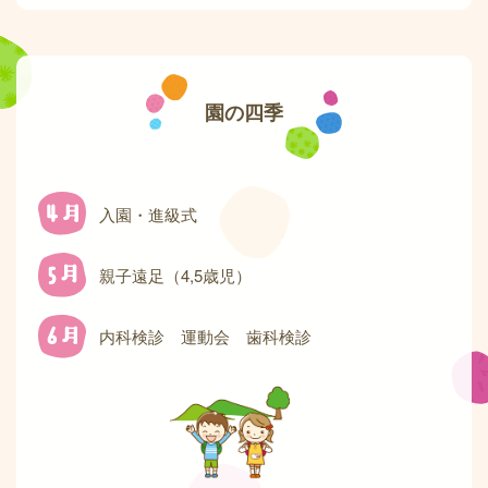
園の四季
入園・進級式
親子遠足（4,5歳児）
内科検診 運動会 歯科検診