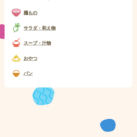
麺もの
サラダ・和え物
スープ・汁物
おやつ
パン