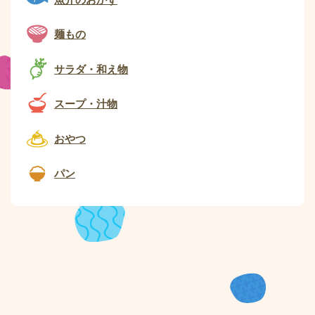
麺もの
サラダ・和え物
スープ・汁物
おやつ
パン