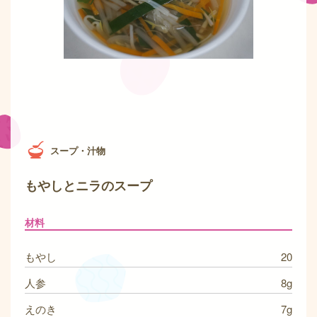
スープ・汁物
もやしとニラのスープ
材料
もやし
20
人参
8g
えのき
7g