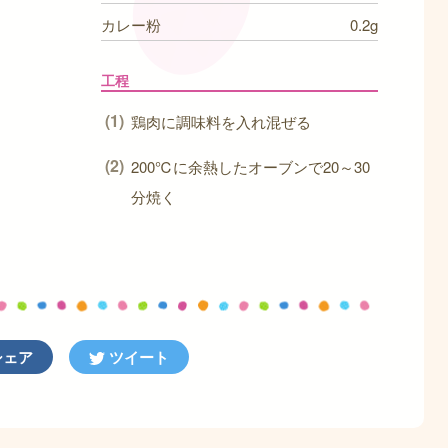
カレー粉
0.2g
工程
鶏肉に調味料を入れ混ぜる
200℃に余熱したオーブンで20～30
分焼く
ェア
ツイート