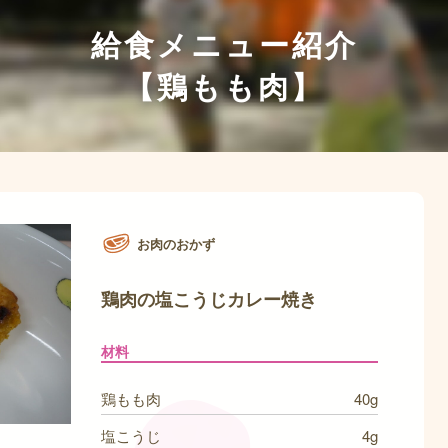
給食メニュー紹介
【鶏もも肉】
お肉のおかず
鶏肉の塩こうじカレー焼き
材料
鶏もも肉
40g
塩こうじ
4g