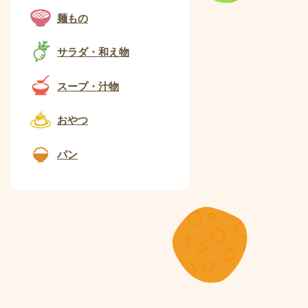
麺もの
サラダ・和え物
スープ・汁物
おやつ
パン