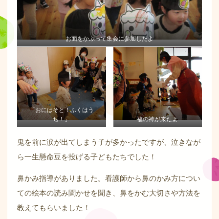
お面をかぶって集会に参加したよ
「おにはそと！ふくはう
ち！」
福の神が来たよ
鬼を前に涙が出てしまう子が多かったですが、泣きなが
ら一生懸命豆を投げる子どもたちでした！
鼻かみ指導がありました。看護師から鼻のかみ方につい
ての絵本の読み聞かせを聞き、鼻をかむ大切さや方法を
教えてもらいました！