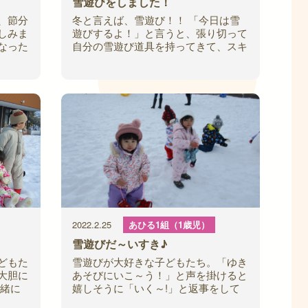
雪遊びをしました！
、節分
冬と言えば、雪遊び！！ 「今日は雪
しみま
遊びするよ！」と言うと、張り切って
なった
自分の雪遊び道具を持ってきて、スキ
に向け
ーウエアに着替えます。 園庭に着く
張って
と、辺り一面真っ白な雪に子ども達も
大興奮♪
2022.2.25
あひる1組（1歳児）
雪遊びだ～いすき♪
どもた
雪遊びが大好きな子どもたち。「ゆき
大胆に
あそびにいこ～う！」と声を掛けると
一緒に
嬉しそうに「いく～!」と返事をして
どもた
自分でスキーウエアの入った袋を運び