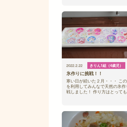
ちの大好きな雪遊びが楽しめそ
す。
2022.2.22
きりん1組（4歳児）
氷作りに挑戦！！
寒い日が続いた２月・・・ こ
を利用してみんなで天然の氷作
戦しました！ 作り方はとっても
まずは自分だけのオリジナルカ
りから・・・ 油性マジックで
に自由