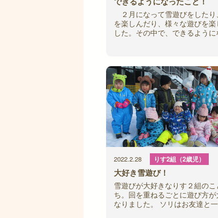
できるようになったこと！
２月になって雪遊びをしたり
を楽しんだり、様々な遊びを楽
した。その中で、できるように
ことがたくさんあります。進級
て子どもたちも、自分の力で頑
取り組んで
2022.2.28
りす2組（2歳児）
大好き雪遊び！
雪遊びが大好きなりす２組のこ
ち。回を重ねるごとに遊び方が
なりました。 ソリはお友達と
のると楽しいよ！ もう少し子