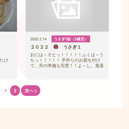
2022.2.14
うさぎ1組（3歳児）
２０２２
うさぎ１
白米
おには～そとっ！！！！！ふくは～う
たけ
ちっ！！！！！ 手作りのお面を付け
じん
て、升の準備も完璧！！よ～し、鬼退
たけ
治頑張るぞ！！ 元気いっぱい、最初
は笑顔だったうさぎ１組のおともだ
ち・・・ み
1
2
次へ