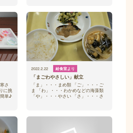
うで
ます。最近では、スキーウエアを一人
で着られる
2022.2.22
給食室より
「まごわやさしい」献立
の寒さ
「ま」・・・まめ類 「ご」・・・ご
りに挑
ま 「わ」・・・わかめなどの海藻類
簡単♪
「や」・・・やさい 「さ」・・・さ
ップ作
かな 「し」・・・しいたけなどきの
カップ
こ類 「い」・・・いも これらの食材
を取り