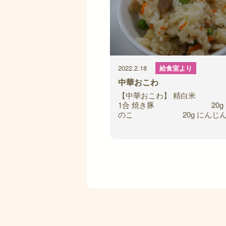
2022.2.18
給食室より
中華おこわ
【中華おこわ】 精
1合 焼き豚 20g 
のこ 20g にん
10g しい
4g グリー