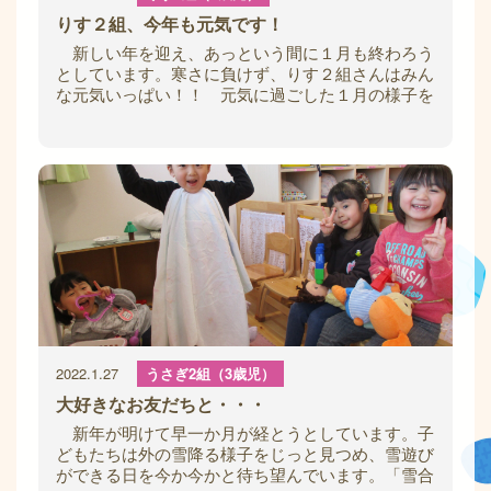
りす２組、今年も元気です！
新しい年を迎え、あっという間に１月も終わろう
としています。寒さに負けず、りす２組さんはみん
な元気いっぱい！！ 元気に過ごした１月の様子を
お伝えします。 お正月遊びをしたよ 伝統
2022.1.27
うさぎ2組（3歳児）
大好きなお友だちと・・・
新年が明けて早一か月が経とうとしています。子
どもたちは外の雪降る様子をじっと見つめ、雪遊び
ができる日を今か今かと待ち望んでいます。「雪合