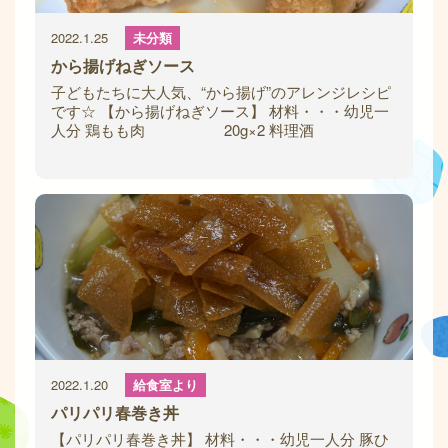
2022.1.25
未分類
から揚げねぎソース
子どもたちに大人気、“から揚げ”のアレンジレシピ
です☆ 【から揚げねぎソース】 材料・・・幼児一
人分 鶏もも肉 20g×2 料理酒
1g おろししょうが
2022.1.20
給食室より
パリパリ春巻き丼
【パリパリ春巻き丼】 材料・・・幼児一人分 豚ひ