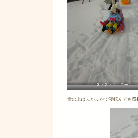
３・２・１、ごー！
雪の上はふかふかで寝転んでも気