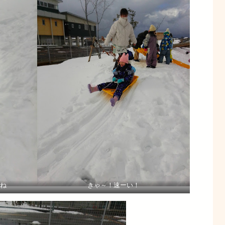
ね
きゃ～！速ーい！