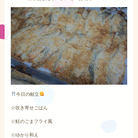
今日の献立
☆吹き寄せごはん
☆鮭のごまフライ風
☆ゆかり和え