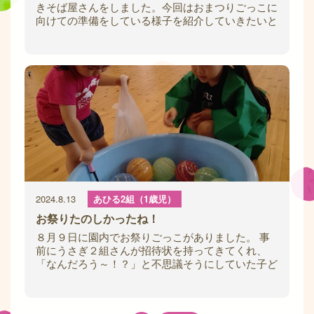
きそば屋さんをしました。今回はおまつりごっこに
向けての準備をしている様子を紹介していきたいと
思います！ やきそば制作は毛糸を切るところ
2024.8.13
あひる2組（1歳児）
お祭りたのしかったね！
８月９日に園内でお祭りごっこがありました。 事
前にうさぎ２組さんが招待状を持ってきてくれ、
「なんだろう～！？」と不思議そうにしていた子ど
も達。 ”お祭りってこんなことするんだよ～！