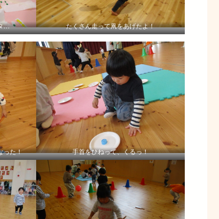
タ…
たくさん走って凧をあげたよ！
なった！
手首をひねって、くるっ！