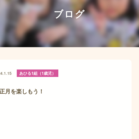
ブログ
4.1.15
あひる1組（1歳児）
正月を楽しもう！