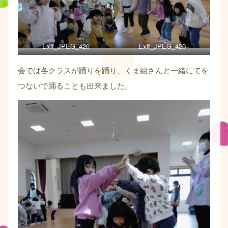
Exif_JPEG_420
Exif_JPEG_420
会では各クラスが踊りを踊り、くま組さんと一緒にてを
つないで踊ることも出来ました。