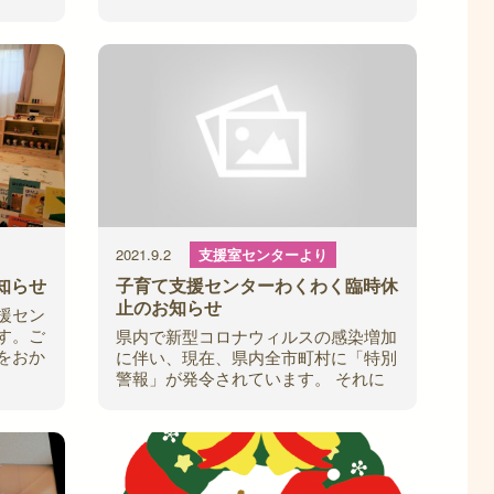
々には
制となりますので、ご興味のある方は
ご理解
来館時または電話にてお申込みくださ
い。 日時
2021.9.2
支援室センターより
知らせ
子育て支援センターわくわく臨時休
止のお知らせ
援セン
す。ご
県内で新型コロナウィルスの感染増加
をおか
に伴い、現在、県内全市町村に「特別
後 ※
警報」が発令されています。 それに
用で
伴い、県立施設の一時休館が決定さ
れ、同じく子育て支援センターについ
ても、下記の