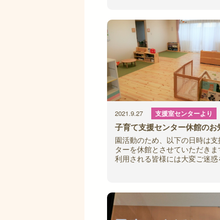
す。 ご利用いただいている方
ご迷惑をおかけいたしますが、
のほどよろし
2021.9.27
支援室センターより
子育て支援センター休館のお
園活動のため、以下の日時は支
ターを休館とさせていただきま
利用される皆様には大変ご迷惑
けいたします。 10/13（水）午
午前中（9：30～11：30）は利