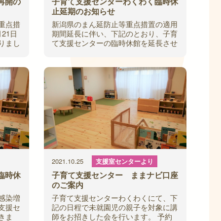
再開の
子育て支援センターわくわく臨時休
止延期のお知らせ
重点措
新潟県のまん延防止等重点措置の適用
21日
期間延長に伴い、下記のとおり、子育
りまし
て支援センターの臨時休館を延長させ
等重点
ていただきます。 ご利用いただいて
月）か
いる方々にはご迷惑をおかけいたしま
すが、ご理
2021.10.25
支援室センターより
臨時休
子育て支援センター ままナビ口座
のご案内
感染増
子育て支援センターわくわくにて、下
支援セ
記の日程で未就園児の親子を対象に講
きま
師をお招きした会を行います。 予約