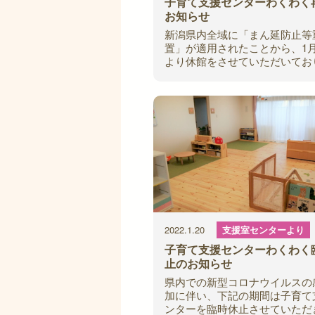
子育て支援センターわくわく
お知らせ
新潟県内全域に「まん延防止等
置」が適用されたことから、1月
より休館をさせていただいてお
た。 このたびの「まん延防止
措置」の解除に伴い、3月7日（
ら再開
2022.1.20
支援室センターより
子育て支援センターわくわく
止のお知らせ
県内での新型コロナウイルスの
加に伴い、下記の期間は子育て
ンターを臨時休止させていただ