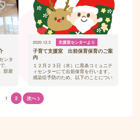
2020.12.3
支援室センターより
介
子育て支援室 出前保育保育のご案
内
センタ
こで、
１２月２３日（水）に黒条コミュニテ
。部屋
ィセンターにて出前保育を行います。
に合わ
感染症予防のため、以下のことについ
。 絵
てご確認いただきお申し込みくだい。
【TEL：２４-８７０３】 ①利用当日
は
1
2
次へ