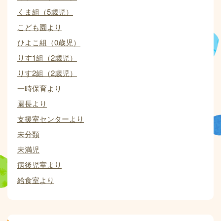
くま組（5歳児）
こども園より
ひよこ組（0歳児）
りす1組（2歳児）
りす2組（2歳児）
一時保育より
園長より
支援室センターより
未分類
未満児
病後児室より
給食室より