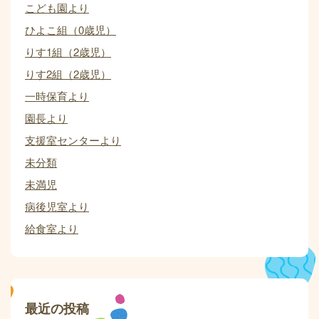
こども園より
ひよこ組（0歳児）
りす1組（2歳児）
りす2組（2歳児）
一時保育より
園長より
支援室センターより
未分類
未満児
病後児室より
給食室より
最近の投稿