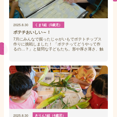
2025.8.30
くま1組（5歳児）
ポテチおいしい～！
7月にみんなで掘ったじゃがいもでポテトチップス
作りに挑戦しました！ 「ポテチってどうやって作
るの…？」と疑問な子どもたち。形や厚さ薄さ、触
感などを思い出していますた。じゃがいもを薄
2025.8.30
きりん1組（4歳児）