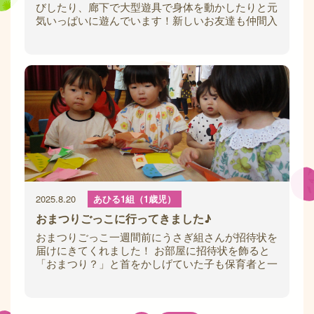
びしたり、廊下で大型遊具で身体を動かしたりと元
気いっぱいに遊んでいます！新しいお友達も仲間入
りし、にぎやかに楽しく過ごしているひよこ組
2025.8.20
あひる1組（1歳児）
おまつりごっこに行ってきました♪
おまつりごっこ一週間前にうさぎ組さんが招待状を
届けにきてくれました！ お部屋に招待状を飾ると
「おまつり？」と首をかしげていた子も保育者と一
緒に、おまつりの絵本を読み「早く行きたいね