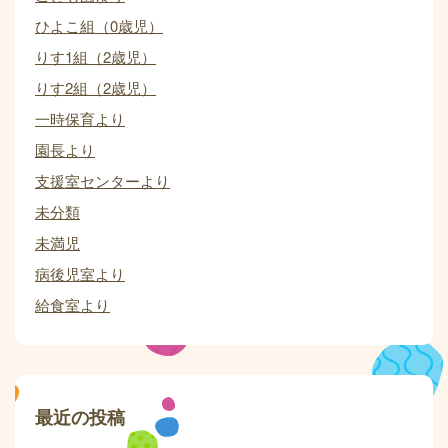
ひよこ組（0歳児）
りす1組（2歳児）
りす2組（2歳児）
一時保育より
園長より
支援室センターより
未分類
未満児
病後児室より
給食室より
最近の投稿