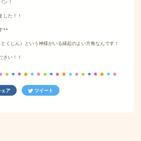
パン！
ました！！
す
しとくじん）という神様がいる縁起のよい方角なんです！
ださい！！
ェア
ツイート