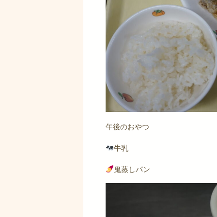
午後のおやつ
牛乳
鬼蒸しパン