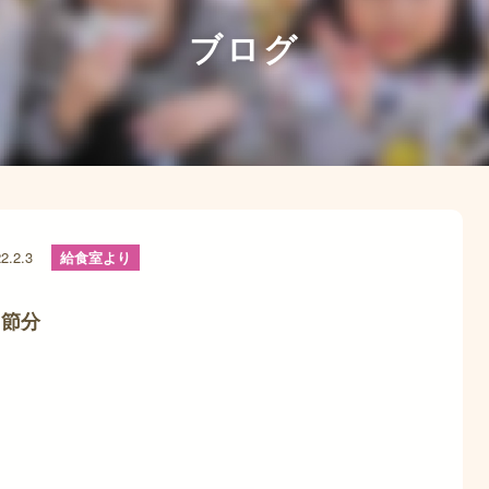
ブログ
2.2.3
給食室より
節分