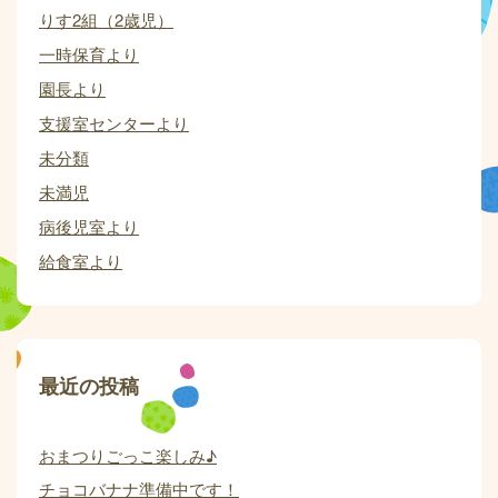
りす2組（2歳児）
一時保育より
園長より
支援室センターより
未分類
未満児
病後児室より
給食室より
最近の投稿
おまつりごっこ楽しみ♪
チョコバナナ準備中です！