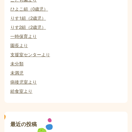
ひよこ組（0歳児）
りす1組（2歳児）
りす2組（2歳児）
一時保育より
園長より
支援室センターより
未分類
未満児
病後児室より
給食室より
最近の投稿