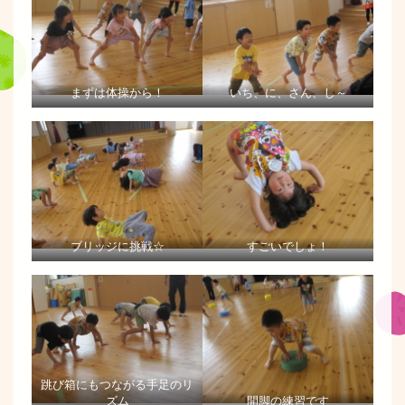
まずは体操から！
いち、に、さん、し～
ブリッジに挑戦☆
すごいでしょ！
跳び箱にもつながる手足のリ
ズム
開脚の練習です