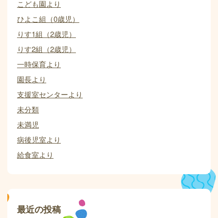
こども園より
ひよこ組（0歳児）
りす1組（2歳児）
りす2組（2歳児）
一時保育より
園長より
支援室センターより
未分類
未満児
病後児室より
給食室より
最近の投稿