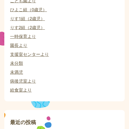
こども園より
ひよこ組（0歳児）
りす1組（2歳児）
りす2組（2歳児）
一時保育より
園長より
支援室センターより
未分類
未満児
病後児室より
給食室より
最近の投稿