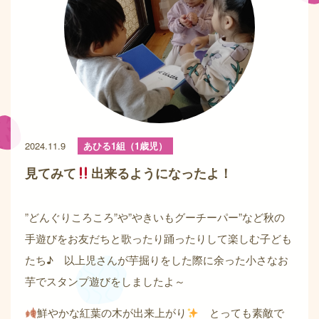
2024.11.9
あひる1組（1歳児）
見てみて
出来るようになったよ！
”どんぐりころころ”や”やきいもグーチーパー”など秋の
手遊びをお友だちと歌ったり踊ったりして楽しむ子ども
たち♪ 以上児さんが芋掘りをした際に余った小さなお
芋でスタンプ遊びをしましたよ～
鮮やかな紅葉の木が出来上がり
とっても素敵で