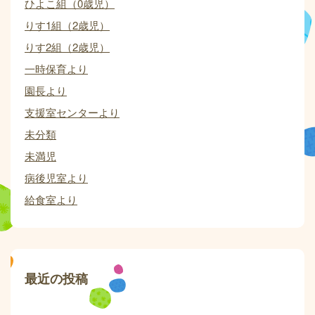
ひよこ組（0歳児）
りす1組（2歳児）
りす2組（2歳児）
一時保育より
園長より
支援室センターより
未分類
未満児
病後児室より
給食室より
最近の投稿