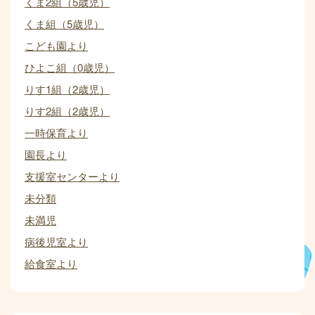
くま2組（5歳児）
くま組（5歳児）
こども園より
ひよこ組（0歳児）
りす1組（2歳児）
りす2組（2歳児）
一時保育より
園長より
支援室センターより
未分類
未満児
病後児室より
給食室より