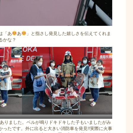
は「あ
あ
」と指さし発見した嬉しさを伝えてくれま
るかな？
ありました。ベルが鳴りドキドキした子もいましたがみ
かったです。外に出ると大きい消防車を発見!!実際に火事