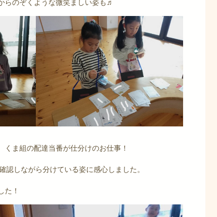
からのぞくような微笑ましい姿も♬
、くま組の配達当番が仕分けのお仕事！
枚確認しながら分けている姿に感心しました。
した！