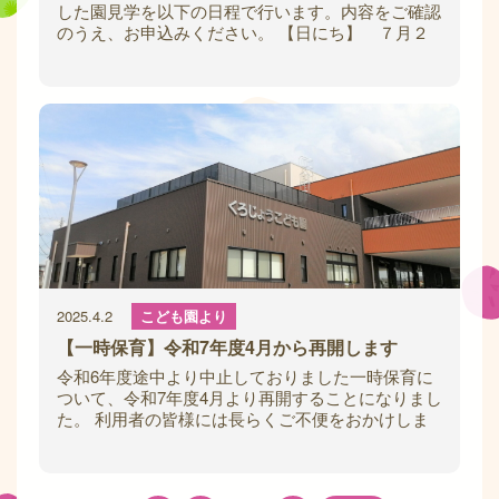
した園見学を以下の日程で行います。内容をご確認
のうえ、お申込みください。 【日にち】 ７月２
６日（土） 【時 間】 ９：３０～１０：３
2025.4.2
こども園より
【一時保育】令和7年度4月から再開します
令和6年度途中より中止しておりました一時保育に
ついて、令和7年度4月より再開することになりまし
た。 利用者の皆様には長らくご不便をおかけしま
したが、再開に向けた準備が整いましたので