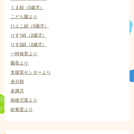
くま組（5歳児）
こども園より
ひよこ組（0歳児）
りす1組（2歳児）
りす2組（2歳児）
一時保育より
園長より
支援室センターより
未分類
未満児
病後児室より
給食室より