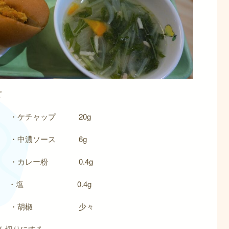
ピ
ケチャップ 20g
中濃ソース 6g
レー粉 0.4g
 ・塩 0.4g
g ・胡椒 少々
ん切りにする