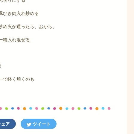
豚ひき肉入れ炒める
炒め火が通ったら、おから、
ー粉入れ混ぜる
！
ーで軽く焼くのも
ェア
ツイート