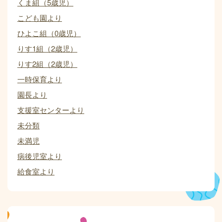
くま組（5歳児）
こども園より
ひよこ組（0歳児）
りす1組（2歳児）
りす2組（2歳児）
一時保育より
園長より
支援室センターより
未分類
未満児
病後児室より
給食室より