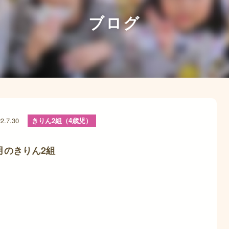
ブログ
2.7.30
きりん2組（4歳児）
月のきりん2組