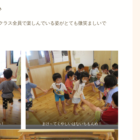
♪
クラス全員で楽しんでいる姿がとても微笑ましいで
め！
まけ～てくやしいはないちもんめ！