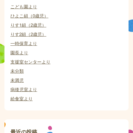
こども園より
ひよこ組（0歳児）
りす1組（2歳児）
りす2組（2歳児）
一時保育より
園長より
支援室センターより
未分類
未満児
病後児室より
給食室より
最近の投稿