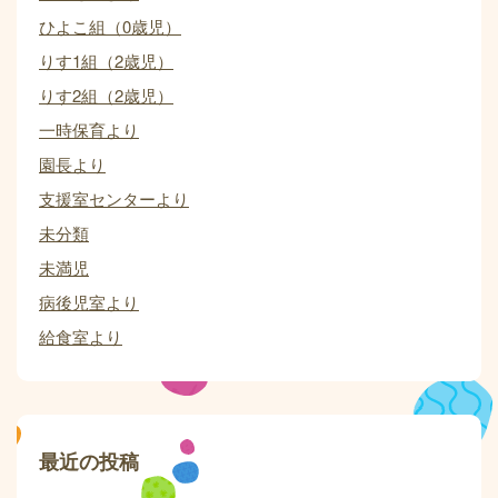
ひよこ組（0歳児）
りす1組（2歳児）
りす2組（2歳児）
一時保育より
園長より
支援室センターより
未分類
未満児
病後児室より
給食室より
最近の投稿