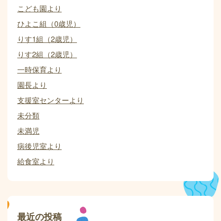
こども園より
ひよこ組（0歳児）
りす1組（2歳児）
りす2組（2歳児）
一時保育より
園長より
支援室センターより
未分類
未満児
病後児室より
給食室より
最近の投稿