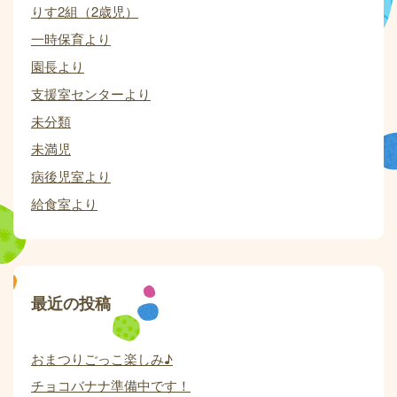
りす2組（2歳児）
一時保育より
園長より
支援室センターより
未分類
未満児
病後児室より
給食室より
最近の投稿
おまつりごっこ楽しみ♪
チョコバナナ準備中です！