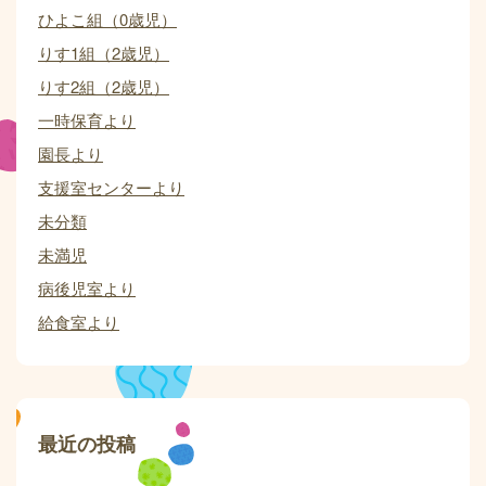
ひよこ組（0歳児）
りす1組（2歳児）
りす2組（2歳児）
一時保育より
園長より
支援室センターより
未分類
未満児
病後児室より
給食室より
最近の投稿