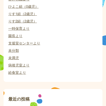
ひよこ組（0歳児）
りす1組（2歳児）
りす2組（2歳児）
一時保育より
園長より
支援室センターより
未分類
未満児
病後児室より
給食室より
最近の投稿