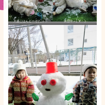
大盛ごはんどーぞ(^_-)-☆
休憩中～( ´∀｀ )