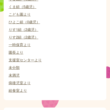
くま組（5歳児）
こども園より
ひよこ組（0歳児）
りす1組（2歳児）
りす2組（2歳児）
一時保育より
園長より
支援室センターより
未分類
未満児
病後児室より
給食室より