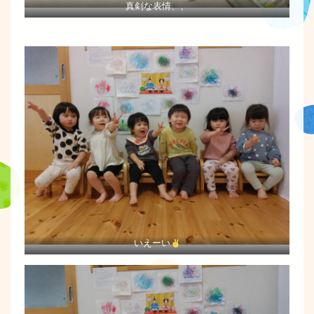
真剣な表情、、
いえーい