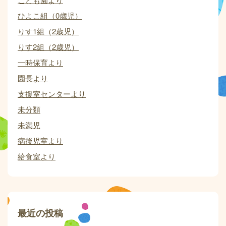
ひよこ組（0歳児）
りす1組（2歳児）
りす2組（2歳児）
一時保育より
園長より
支援室センターより
未分類
未満児
病後児室より
給食室より
最近の投稿